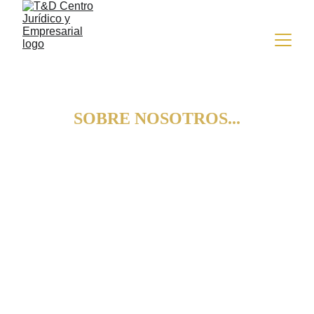
SOBRE NOSOTROS...
Los testimonios aquí presentados evidencian la 
confianza depositada en nuestra firma y el 
impacto positivo de nuestra gestión legal en 
cada proceso.