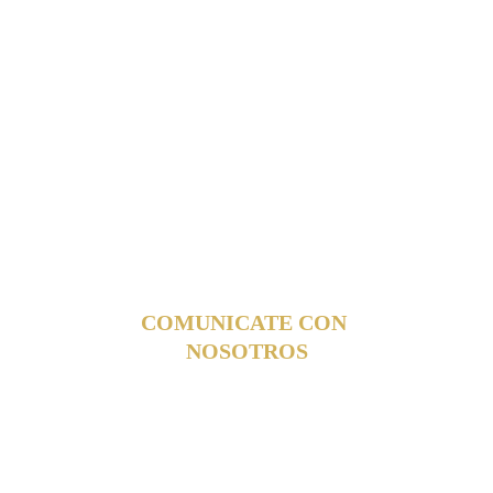
TESTIMONIO
COMUNICATE CON 
NOSOTROS
Estamos listos para asesorarte y acompañarte 
jurídicamente.
TELÉFONO