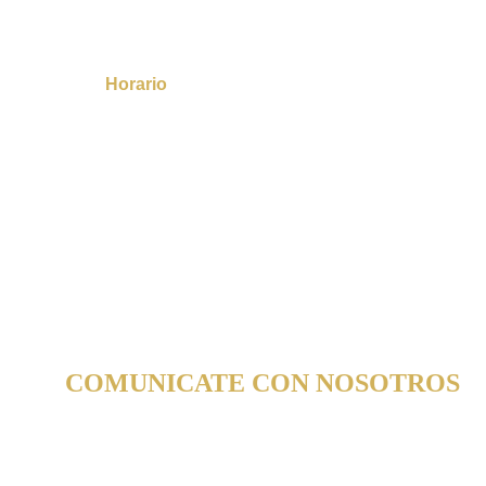
 Calle 22 No 22 26 Ed del comercio piso 4, Of 405 
en Manizales.
Horario
Lunes a Viernes, de 7:30 am a 12 pm y de 2 pm a 5 
pm.
COMUNICATE CON NOSOTROS
Estamos listos para asesorarte y acompañarte 
jurídicamente.