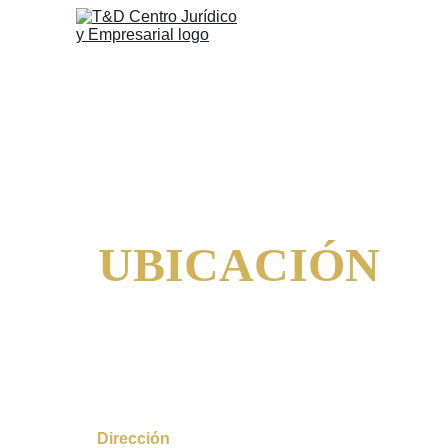
UBICACIÓN
Nuestra oficina se encuentra estratégicamente ubica
brindarle atención personalizada, confidencial y opor
un entorno profesional.
Dirección